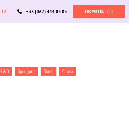
+38 (067) 444 85 03
UA
SHOWREEL
в R&D
Брендинг
Відео
Сайти